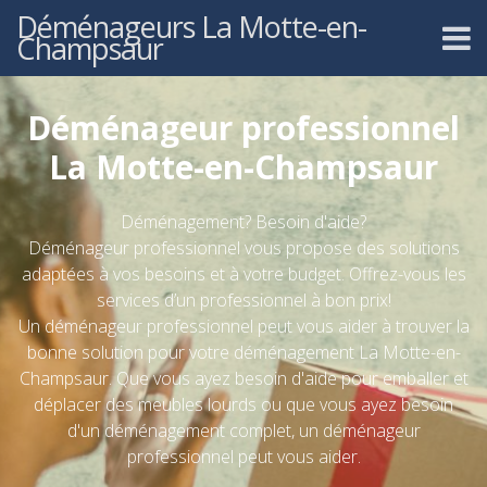
Déménageurs La Motte-en-
Champsaur
Déménageur professionnel
La Motte-en-Champsaur
Déménagement? Besoin d'aide?
Déménageur professionnel vous propose des solutions
adaptées à vos besoins et à votre budget. Offrez-vous les
services d’un professionnel à bon prix!
Un déménageur professionnel peut vous aider à trouver la
bonne solution pour votre déménagement La Motte-en-
Champsaur. Que vous ayez besoin d'aide pour emballer et
déplacer des meubles lourds ou que vous ayez besoin
d'un déménagement complet, un déménageur
professionnel peut vous aider.