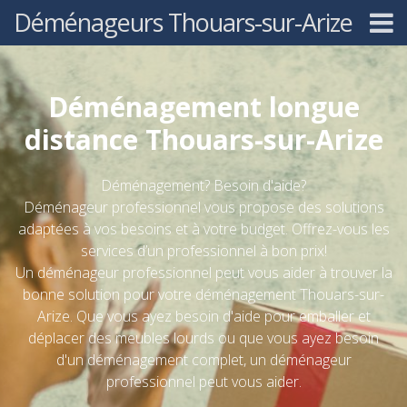
Déménageurs Thouars-sur-Arize
Déménagement longue
distance Thouars-sur-Arize
Déménagement? Besoin d'aide?
Déménageur professionnel vous propose des solutions
adaptées à vos besoins et à votre budget. Offrez-vous les
services d’un professionnel à bon prix!
Un déménageur professionnel peut vous aider à trouver la
bonne solution pour votre déménagement Thouars-sur-
Arize. Que vous ayez besoin d'aide pour emballer et
déplacer des meubles lourds ou que vous ayez besoin
d'un déménagement complet, un déménageur
professionnel peut vous aider.