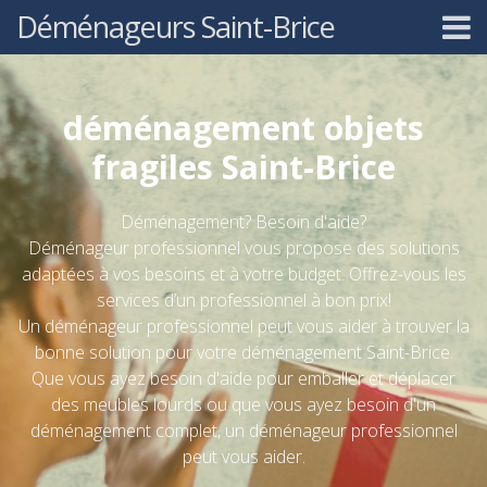
Déménageurs Saint-Brice
déménagement objets
fragiles Saint-Brice
Déménagement? Besoin d'aide?
Déménageur professionnel vous propose des solutions
adaptées à vos besoins et à votre budget. Offrez-vous les
services d’un professionnel à bon prix!
Un déménageur professionnel peut vous aider à trouver la
bonne solution pour votre déménagement Saint-Brice.
Que vous ayez besoin d'aide pour emballer et déplacer
des meubles lourds ou que vous ayez besoin d'un
déménagement complet, un déménageur professionnel
peut vous aider.