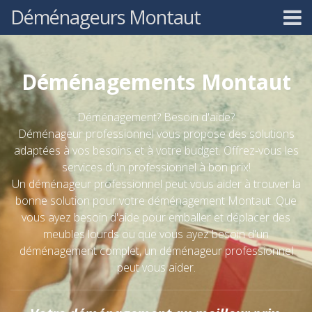
Déménageurs Montaut
Déménagements Montaut
Déménagement? Besoin d'aide?
Déménageur professionnel vous propose des solutions
adaptées à vos besoins et à votre budget. Offrez-vous les
services d’un professionnel à bon prix!
Un déménageur professionnel peut vous aider à trouver la
bonne solution pour votre déménagement Montaut. Que
vous ayez besoin d'aide pour emballer et déplacer des
meubles lourds ou que vous ayez besoin d'un
déménagement complet, un déménageur professionnel
peut vous aider.