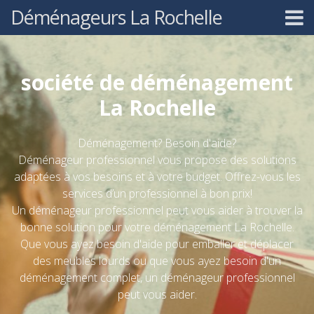
Déménageurs La Rochelle
société de déménagement
La Rochelle
Déménagement? Besoin d'aide?
Déménageur professionnel vous propose des solutions
adaptées à vos besoins et à votre budget. Offrez-vous les
services d’un professionnel à bon prix!
Un déménageur professionnel peut vous aider à trouver la
bonne solution pour votre déménagement La Rochelle.
Que vous ayez besoin d'aide pour emballer et déplacer
des meubles lourds ou que vous ayez besoin d'un
déménagement complet, un déménageur professionnel
peut vous aider.