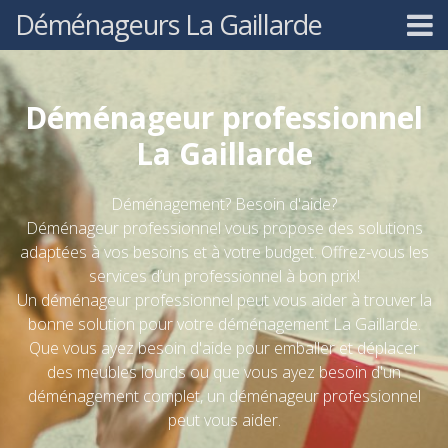
Déménageurs La Gaillarde
Déménageur professionnel
La Gaillarde
Déménagement? Besoin d'aide?
Déménageur professionnel vous propose des solutions
adaptées à vos besoins et à votre budget. Offrez-vous les
services d’un professionnel à bon prix!
Un déménageur professionnel peut vous aider à trouver la
bonne solution pour votre déménagement La Gaillarde.
Que vous ayez besoin d'aide pour emballer et déplacer
des meubles lourds ou que vous ayez besoin d'un
déménagement complet, un déménageur professionnel
peut vous aider.